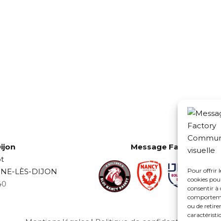
ijon
Message Factory est pa
t
INE-LÈS-DIJON
Pour offrir 
cookies pour
40
consentir à 
comportement
ou de retire
caractéristi